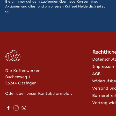
Bleib immer auf dem Laufenden über neue Kurstermine,
Aktionen und alles rund um unseren Kaffee! Melde dich jetzt
an.
Rechtlich
Datenschut
Impressum
Die Kaffeewerker
AGB
Buchenweg 1
Widerrufsbe
56244 Ötzingen
Versand un
Oder über unser Kontaktformular.
Barrierefrei
Vertrag wid
Besuche uns auf Facebook – öffnet in neuem Tab (exter
Schau auf Instagram vorbei – öffnet in neuem Tab (
Schreib uns auf WhatsApp – öffnet in neuem Tab