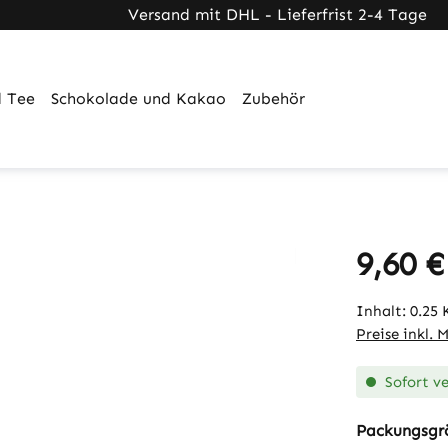
ner Link)
externer Link)
 (externer Link)
Versand mit DHL - Lieferfrist 2-4 Tage
 Tee
Schokolade und Kakao
Zubehör
9,60 €
Regulärer Pr
Inhalt:
0.25
Preise inkl. 
Sofort ve
Packungsgr