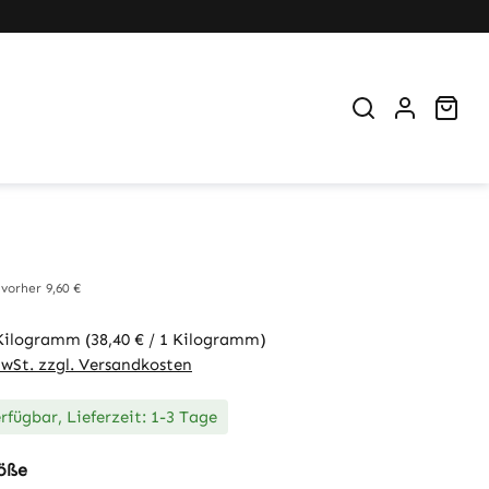
War
eis:
vorher 9,60 €
 Kilogramm
(38,40 € / 1 Kilogramm)
MwSt. zzgl. Versandkosten
rfügbar, Lieferzeit: 1-3 Tage
auswählen
öße