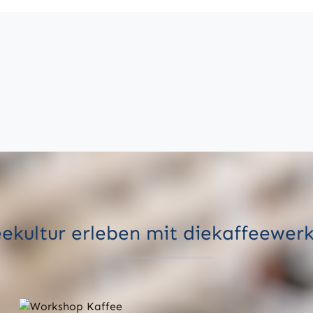
ekultur erleben mit diekaffeewer