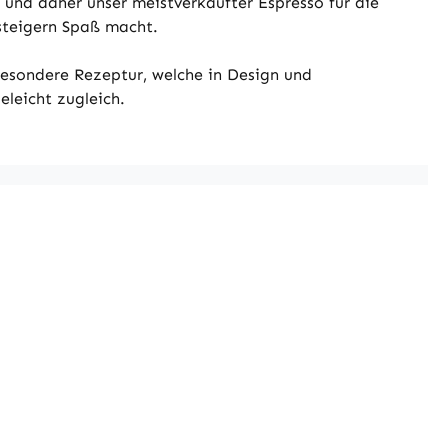
 und daher unser meistverkaufter Espresso für die
steigern Spaß macht.
besondere Rezeptur, welche in Design und
eleicht zugleich.