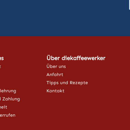
es
Über diekaffeewerker
z
Über uns
Anfahrt
Tipps und Rezepte
lehrung
Kontakt
d Zahlung
heit
errufen
ner Link)
externer Link)
 (externer Link)