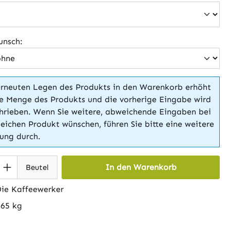
unsch:
rneuten Legen des Produkts in den Warenkorb erhöht
ie Menge des Produkts und die vorherige Eingabe wird
hrieben. Wenn Sie weitere, abweichende Eingaben bei
eichen Produkt wünschen, führen Sie bitte eine weitere
lung durch.
 Anzahl: Gib den gewünschten Wert ein 
In den Warenkorb
Beutel
ie Kaffeewerker
265 kg