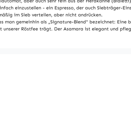
automat, aber auch sehr fein aus der Herdkanne (Bialetti)
fach einzustellen - ein Espresso, der auch Siebträger-Ein
äßig im Sieb verteilen, aber nicht andrücken.
as man gemeinhin als „Signature-Blend" bezeichnet: Eine 
unserer Röstfee trägt. Der Asamara ist elegant und pfleg