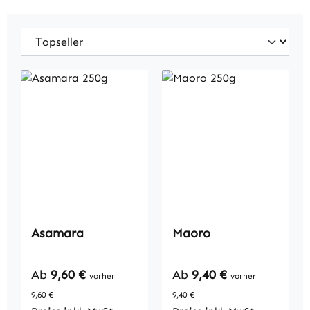
Asamara
Maoro
Regulärer Preis:
Regulärer Preis:
Ab
9,60 €
Ab
9,40 €
vorher
vorher
9,60 €
9,40 €