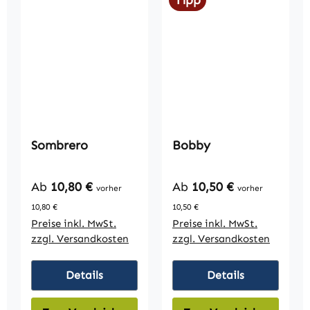
Tipp
Sombrero
Bobby
Regulärer Preis:
Regulärer Preis:
Ab
10,80 €
Ab
10,50 €
vorher
vorher
10,80 €
10,50 €
Preise inkl. MwSt.
Preise inkl. MwSt.
zzgl. Versandkosten
zzgl. Versandkosten
Details
Details