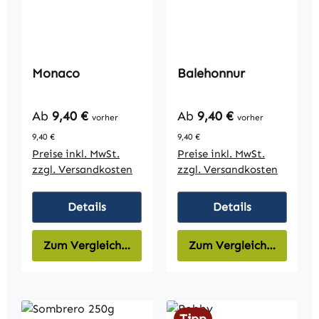
Monaco
Balehonnur
Regulärer Preis:
Regulärer Preis:
Ab
9,40 €
Ab
9,40 €
vorher
vorher
9,40 €
9,40 €
Preise inkl. MwSt.
Preise inkl. MwSt.
zzgl. Versandkosten
zzgl. Versandkosten
Details
Details
Zum Vergleich hinzufügen
Zum Vergleich hinzufüg