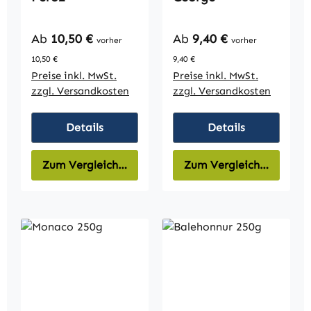
Regulärer Preis:
Regulärer Preis:
Ab
10,50 €
Ab
9,40 €
vorher
vorher
10,50 €
9,40 €
Preise inkl. MwSt.
Preise inkl. MwSt.
zzgl. Versandkosten
zzgl. Versandkosten
Details
Details
Zum Vergleich hinzufügen
Zum Vergleich hinzufüg