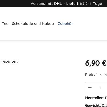
ner Link)
externer Link)
 (externer Link)
Versand mit DHL - Lieferfrist 2-4 Tage
 Tee
Schokolade und Kakao
Zubehör
6,90 €
Regulärer Pr
Preise inkl. 
Produkt
Hersteller:
D
Gewicht:
0,