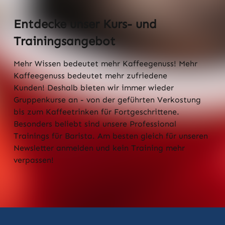
Entdecke unser Kurs- und
Trainingsangebot
Mehr Wissen bedeutet mehr Kaffeegenuss! Mehr
Kaffeegenuss bedeutet mehr zufriedene
Kunden!
Deshalb bieten wir immer wieder
Gruppenkurse an - von der geführten Verkostung
bis zum Kaffeetrinken für Fortgeschrittene.
Besonders beliebt sind unsere Professional
Trainings für Barista. Am besten gleich für unseren
Newsletter anmelden und kein Training mehr
verpassen!