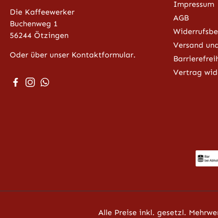
Impressum
Die Kaffeewerker
AGB
Buchenweg 1
Widerrufsbe
56244 Ötzingen
Versand un
Oder über unser Kontaktformular.
Barrierefrei
Vertrag wid
Besuche uns auf Facebook – öffnet in neuem Tab (exter
Schau auf Instagram vorbei – öffnet in neuem Tab (
Schreib uns auf WhatsApp – öffnet in neuem Tab
Alle Preise inkl. gesetzl. Mehrwe