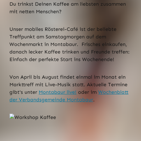
Du trinkst Deinen Kaffee am liebsten zusammen
mit netten Menschen?
Unser mobiles Rösterei-Café ist der beliebte
Treffpunkt am Samstagmorgen auf dem
Wochenmarkt in Montabaur. Frisches einkaufen,
danach lecker Kaffee trinken und Freunde treffen:
Einfach der perfekte Start ins Wochenende!
Von April bis August findet einmal im Monat ein
Markttreff mit Live-Musik statt. Aktuelle Termine
gibt's unter
Montabaur live!
oder im
Wochenblatt
der Verbandsgemeinde Montabaur
.