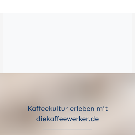
Kaffeekultur erleben mit
diekaffeewerker.de