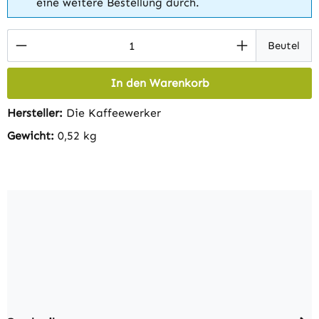
eine weitere Bestellung durch.
Produkt Anzahl: Gib den gewünschten Wert 
Beutel
In den Warenkorb
Hersteller:
Die Kaffeewerker
Gewicht:
0,52 kg