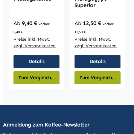
Superior
Regulärer Preis:
Regulärer Preis:
Ab
9,40 €
Ab
12,50 €
vorher
vorher
9,40 €
12,50 €
Preise inkl. MwSt.
Preise inkl. MwSt.
zzgl. Versandkosten
zzgl. Versandkosten
Details
Details
Zum Vergleich hinzufügen
Zum Vergleich hinzufüg
Anmeldung zum Kaffee-Newsletter