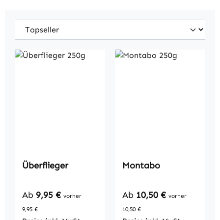
Überflieger
Montabo
Regulärer Preis:
Regulärer Preis:
Ab
9,95 €
Ab
10,50 €
vorher
vorher
9,95 €
10,50 €